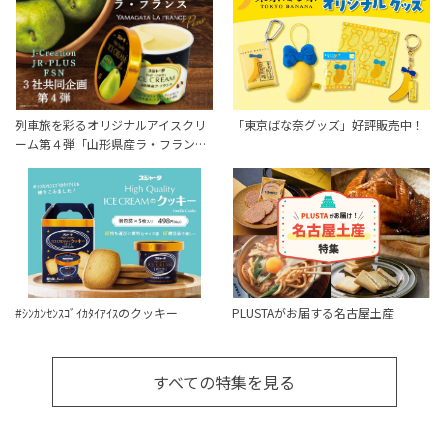
列車旅を彩るオリジナルアイスクリ
「東京ばな奈グッズ」好評販売中！
ーム第４弾「山形県産ラ・フラン…
#ｼﾝｶﾝｾﾝｽｺﾞｲｶﾀｲｱｲｽのクッキー
PLUSTAがお届する名古屋土産
すべての特集を見る