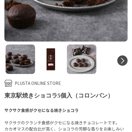
N
PLUSTA ONLINE STORE
東京駅焼きショコラ5個入（コロンバン）
サクサク食感がクセになる焼きショコラ
サクサクのクランチ食感がクセになる焼きチョコレートです。
カカオマスの配合比が高く、ショコラの芳醇な香りをお楽しみい