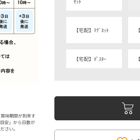
ｾｯﾄ
【宅配】ﾏｸﾞﾈｯﾄ
【
【宅配】ﾎﾟｽﾀｰ
【
ら賞味期限が到来す
「目安」から日数が
ください。