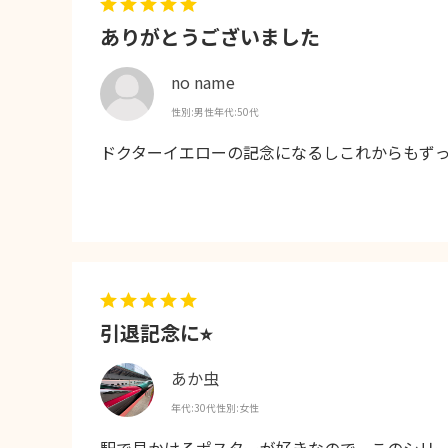
ありがとうございました
no name
性別:
男性
年代:
50代
ドクターイエローの記念になるしこれからもず
引退記念に⭐︎
あか虫
年代:
30代
性別:
女性