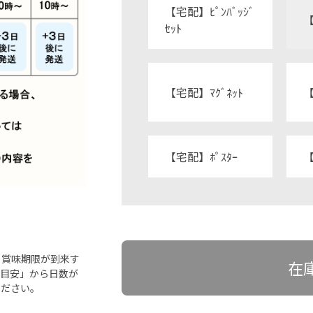
【宅配】ﾋﾟﾝﾊﾞｯｼﾞ
【
ｾｯﾄ
【宅配】ﾏｸﾞﾈｯﾄ
【
【宅配】ﾎﾟｽﾀｰ
【
ら賞味期限が到来す
在
「目安」から日数が
ください。