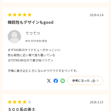
2026.6.14
機能性もデザインもgood
てつてつ
年代:
40代
性別:
男性
まず500系のサイドビューがかっこいい
色も紺色に近い青で落ち着いている
JETSTREAMなので書き味バツグン
手帳に書き込むときになんかワクワクするペンです。
参考になった
0
2026.3.15
５００系の勇士