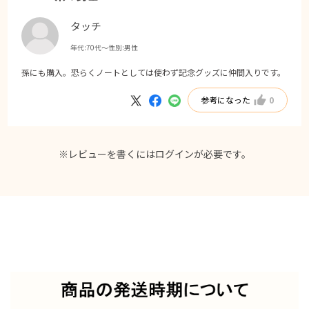
タッチ
年代:
70代～
性別:
男性
孫にも購入。恐らくノートとしては使わず記念グッズに仲間入りです。
参考になった
0
※レビューを書くには
ログイン
が必要です。