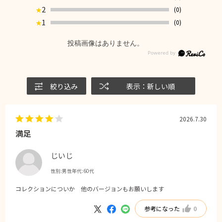
2
(0)
★
1
(0)
★
投稿画像はありません。
絞り込み
表示：新しい順
2026.7.30
満足
じいじ
性別:
男性
年代:
60代
コレクションについか 他のバージョンもお願いします
参考になった
0