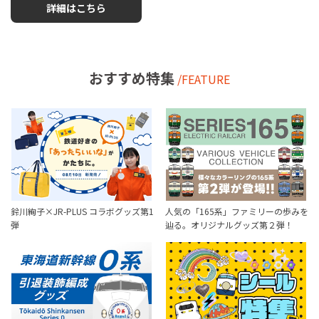
詳細はこちら
おすすめ特集
/FEATURE
鈴川絢子×JR-PLUS コラボグッズ第1
人気の「165系」ファミリーの歩みを
弾
辿る。オリジナルグッズ第２弾！