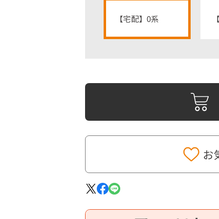
【宅配】0系
【
お