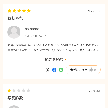
2026.3.18
おしゃれ
no name
性別:
女性
年代:
40代
最近、文房具に凝っている子どもがいろいろ調べて見つけた商品です。
電車も好きなので、なかなか手に入らない！と言って、購入しました。
届いてみるとオシャレでカッコ良いです。ちょっとシャーペンにしては
続きを読む
短いと感じますが、手帳にフィットと思うと納得です。
参考になった
0
2026.3.8
写真詐欺