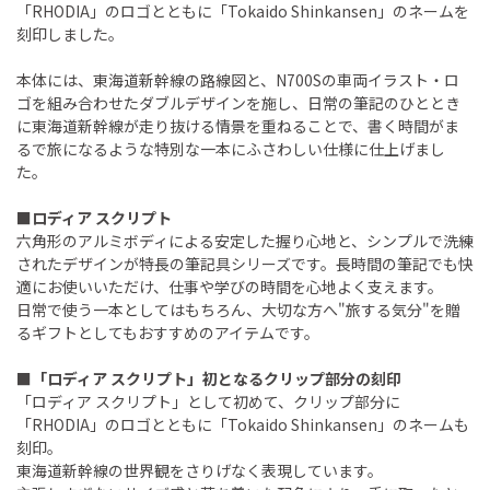
「RHODIA」のロゴとともに「Tokaido Shinkansen」のネームを
刻印しました。
本体には、東海道新幹線の路線図と、N700Sの車両イラスト・ロ
ゴを組み合わせたダブルデザインを施し、日常の筆記のひととき
に東海道新幹線が走り抜ける情景を重ねることで、書く時間がま
るで旅になるような特別な一本にふさわしい仕様に仕上げまし
た。
■ロディア スクリプト
六角形のアルミボディによる安定した握り心地と、シンプルで洗練
されたデザインが特長の筆記具シリーズです。長時間の筆記でも快
適にお使いいただけ、仕事や学びの時間を心地よく支えます。
日常で使う一本としてはもちろん、大切な方へ"旅する気分"を贈
るギフトとしてもおすすめのアイテムです。
■「ロディア スクリプト」初となるクリップ部分の刻印
「ロディア スクリプト」として初めて、クリップ部分に
「RHODIA」のロゴとともに「Tokaido Shinkansen」のネームも
刻印。
東海道新幹線の世界観をさりげなく表現しています。