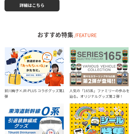
詳細はこちら
おすすめ特集
/FEATURE
鈴川絢子×JR-PLUS コラボグッズ第1
人気の「165系」ファミリーの歩みを
弾
辿る。オリジナルグッズ第２弾！