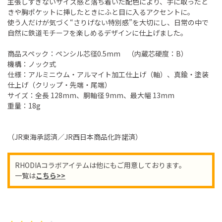
主張しすぎないサイズ感と落ち着いた配色により、手に取ったと
きや胸ポケットに挿したときにふと目に入るアクセントに。
使う人だけが気づく“さりげない特別感”を大切にし、日常の中で
自然に鉄道モチーフを楽しめるデザインに仕上げました。
商品スペック：ペンシル芯径0.5mm （内蔵芯硬度：B）
機構：ノック式
仕様：アルミニウム・アルマイト加工仕上げ（軸）、真鍮・塗装
仕上げ（クリップ・先端・尾端）
サイズ：全長 128mm、胴軸径 9mm、最大幅 13mm
重量：18g
（JR東海承認済／JR西日本商品化許諾済）
RHODIAコラボアイテムは他にもご用意しております。
一覧は
こちら>>