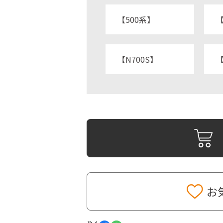
【500系】
【
【N700S】
【
お