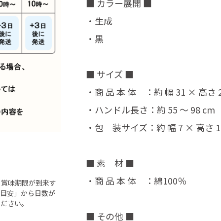
■ カラー展開 ■
・生成
・黒
■ サイズ ■
・商 品 本 体 ：約 幅 31 × 高さ 2
・ハンドル長さ：約 55 ～ 98 cm
・包 装サイズ：約 幅 7 × 高さ 18
■ 素 材 ■
・商 品 本 体 ：綿100％
ら賞味期限が到来す
「目安」から日数が
ください。
■ その他 ■