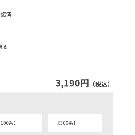
許諾済
見る
3,190円
（税込）
100系】
【300系】