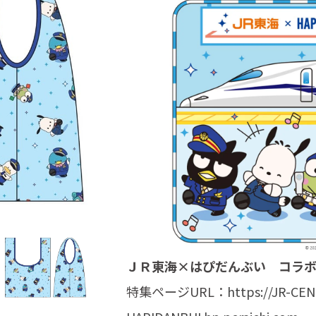
ＪＲ東海×はぴだんぶい コラ
特集ページURL：
https://JR-CE