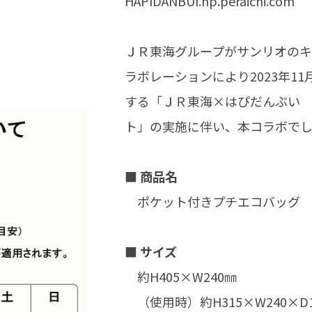
HAPIDANBUI.hp.peraichi.com
ＪＲ東海グループがサンリオの
ラボレーションにより2023年11
する「ＪＲ東海×はぴだんぶい
ト」の実施に伴い、本コラボで
■ 商品名
ポケット付きプチエコバッグ 【JR
■ サイズ
約H405×W240㎜
（使用時）約H315×W240×D1