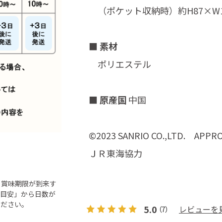
（ポケット収納時）約H87×W1
■ 素材
ポリエステル
■ 原産国
中国
©2023 SANRIO CO.,LTD. APPRO
ＪＲ東海協力
ら賞味期限が到来す
「目安」から日数が
ください。
5.0
レビューを
（7）