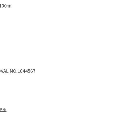
00㎜
VAL NO.L644567
見る