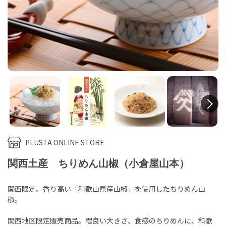
N
PLUSTA ONLINE STORE
関西土産 ちりめん山椒（小倉屋山本）
関西限定。香り高い「和歌山県産山椒」を使用したちりめん山
椒。
関西地区限定販売商品。程良い大きさ、食感のちりめんに、和歌