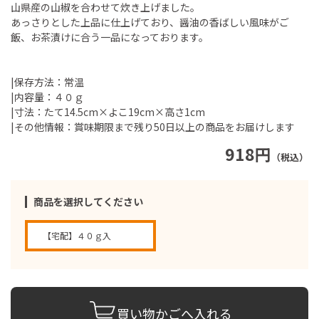
山県産の山椒を合わせて炊き上げました。
あっさりとした上品に仕上げており、醤油の香ばしい風味がご
飯、お茶漬けに合う一品になっております。
|保存方法：常温
|内容量：４０ｇ
|寸法：たて14.5cm×よこ19cm×高さ1cm
|その他情報：賞味期限まで残り50日以上の商品をお届けします
918円
（税込）
商品を選択してください
【宅配】４０ｇ入
買い物かごへ入れる