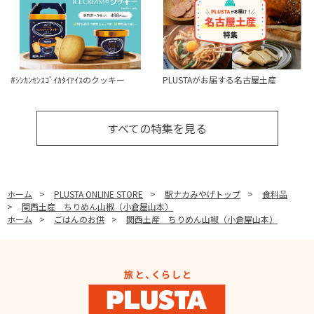
#ｼﾝｶﾝｾﾝｽｺﾞｲｶﾀｲｱｲｽのクッキー
PLUSTAがお届する名古屋土産
すべての特集を見る
ホーム
>
PLUSTA ONLINE STORE
>
駅ナカみやげトップ
>
食料品
>
関西土産 ちりめん山椒（小倉屋山本）
ホーム
>
ごはんのお供
>
関西土産 ちりめん山椒（小倉屋山本）