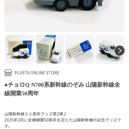
N
PLUSTA ONLINE STORE
●チョロQ N700系新幹線のぞみ 山陽新幹線全
線開業50周年
山陽新幹線５０周年グッズ第2弾♪
2025年3月に全線開業50周年を迎えた山陽新幹線の記念グッズで
す。