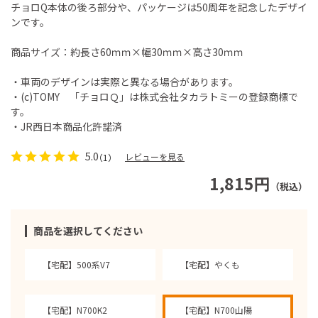
チョロQ本体の後ろ部分や、パッケージは50周年を記念したデザイ
ンです。
商品サイズ：約長さ60ｍｍ×幅30ｍｍ×高さ30ｍｍ
・車両のデザインは実際と異なる場合があります。
・(c)TOMY 「チョロＱ」は株式会社タカラトミーの登録商標で
す。
・JR西日本商品化許諾済
5.0
レビューを見る
（1）
1,815円
（税込）
商品を選択してください
【宅配】500系V7
【宅配】やくも
【宅配】N700K2
【宅配】N700山陽