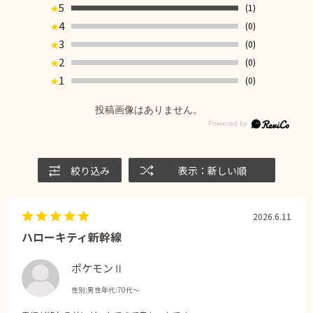
5
(1)
★
4
(0)
★
3
(0)
★
2
(0)
★
1
(0)
★
投稿画像はありません。
絞り込み
表示：新しい順
2026.6.11
ハローキティ新幹線
ポケモンⅡ
性別:
男性
年代:
70代～