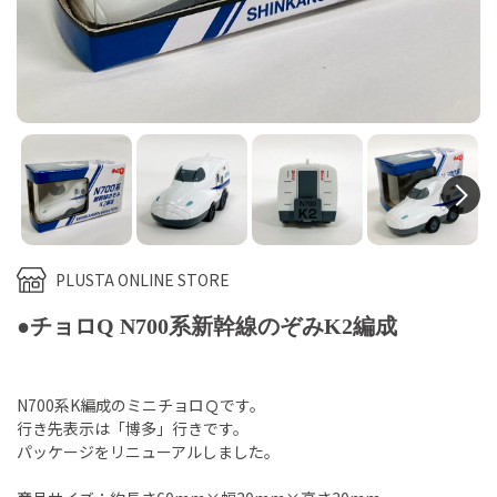
N
PLUSTA ONLINE STORE
●チョロQ N700系新幹線のぞみK2編成
N700系K編成のミニチョロＱです。
行き先表示は「博多」行きです。
パッケージをリニューアルしました。