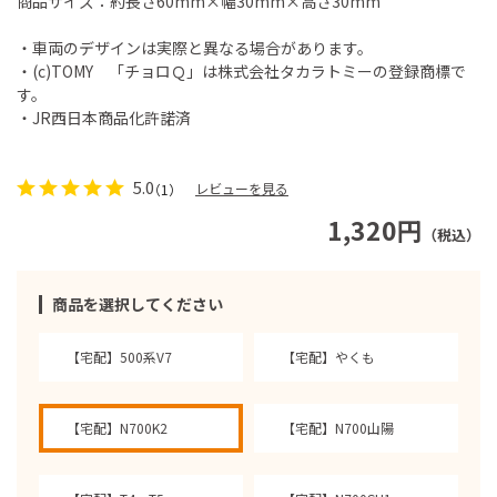
商品サイズ：約長さ60mm×幅30mm×高さ30mm
・車両のデザインは実際と異なる場合があります。
・(c)TOMY 「チョロＱ」は株式会社タカラトミーの登録商標で
す。
・JR西日本商品化許諾済
5.0
レビューを見る
（1）
1,320円
（税込）
商品を選択してください
【宅配】500系V7
【宅配】やくも
【宅配】N700K2
【宅配】N700山陽