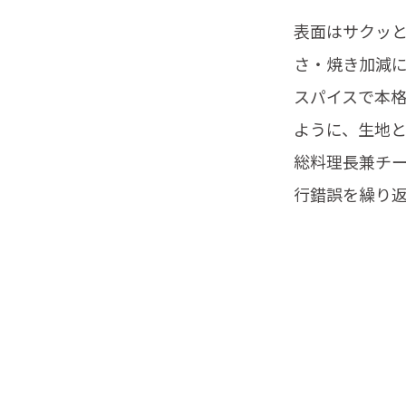
表面はサクッ
さ・焼き加減
スパイスで本
ように、生地
総料理長兼チ
行錯誤を繰り