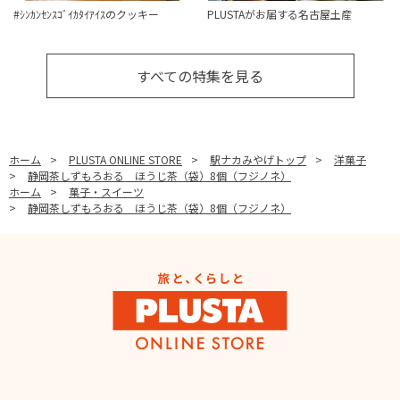
#ｼﾝｶﾝｾﾝｽｺﾞｲｶﾀｲｱｲｽのクッキー
PLUSTAがお届する名古屋土産
すべての特集を見る
ホーム
>
PLUSTA ONLINE STORE
>
駅ナカみやげトップ
>
洋菓子
>
静岡茶しずもろおる ほうじ茶（袋）8個（フジノネ）
ホーム
>
菓子・スイーツ
>
静岡茶しずもろおる ほうじ茶（袋）8個（フジノネ）