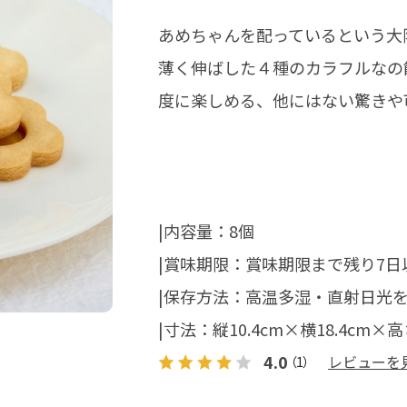
あめちゃんを配っているという大
薄く伸ばした４種のカラフルなの
度に楽しめる、他にはない驚きや
|内容量：8個
|賞味期限：賞味期限まで残り7
|保存方法：高温多湿・直射日光
|寸法：縦10.4cm×横18.4cm×高
4.0
レビューを
（1）