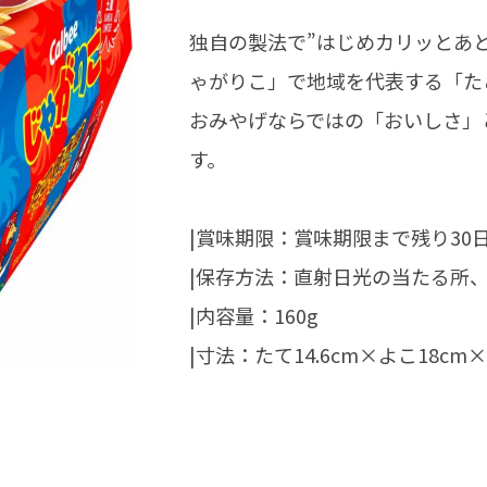
独自の製法で”はじめカリッとあ
ゃがりこ」で地域を代表する「た
おみやげならではの「おいしさ」
す。
|賞味期限：賞味期限まで残り30
|保存方法：直射日光の当たる所
|内容量：160g
|寸法：たて14.6cm×よこ18cm×