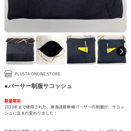
N
PLUSTA ONLINE STORE
●パーサー制服サコッシュ
数量限定
2023年まで使用された、東海道新幹線パーサーの制服が、サコッ
シュに生まれ変わりました！