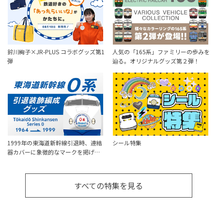
鈴川絢子×JR-PLUS コラボグッズ第1
人気の「165系」ファミリーの歩みを
弾
辿る。オリジナルグッズ第２弾！
1999年の東海道新幹線引退時、連結
シール特集
器カバーに象徴的なマークを掲げ…
すべての特集を見る