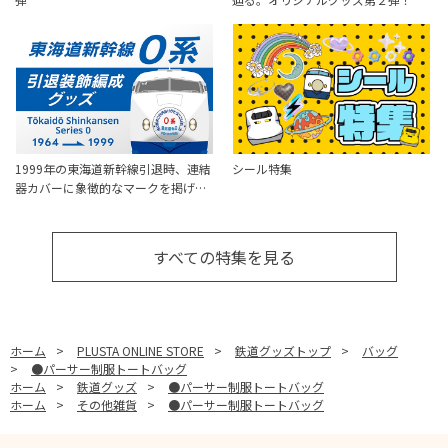
1999年の東海道新幹線引退時、連結
シール特集
器カバーに象徴的なマークを掲げ…
すべての特集を見る
ホーム
>
PLUSTA ONLINE STORE
>
鉄道グッズトップ
>
バッグ
>
●パーサー制服トートバッグ
ホーム
>
鉄道グッズ
>
●パーサー制服トートバッグ
ホーム
>
その他雑貨
>
●パーサー制服トートバッグ