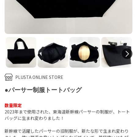
N
PLUSTA ONLINE STORE
●パーサー制服トートバッグ
数量限定
2023年まで使用された、東海道新幹線パーサーの制服が、トート
バッグに生まれ変わりました！
新幹線で活躍したパーサーの旧制服が、新たな形で生まれ変わり