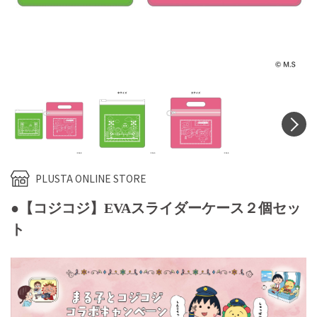
N
PLUSTA ONLINE STORE
●【コジコジ】EVAスライダーケース２個セッ
ト