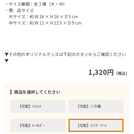
・サイズ展開：全２種（大・中）
・商 品サイズ
大サイズ：約 W 16 × H 16 × D 5 cm
中サイズ：約 W 12 × H 12.5 × D 5 cm
▼その他のオリジナルグッズは下記のボタンからご確認ください
▼
1,320円
（税込）
商品を選択してください
【宅配】ﾏｽｺｯﾄ
【宅配】ﾐﾆ巾着
【宅配】ｷｰﾎﾙﾀﾞｰ
【宅配】ｽﾗｲﾀﾞｰｹｰｽ