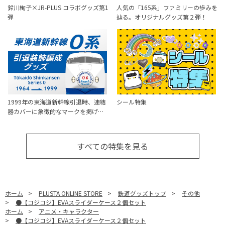
鈴川絢子×JR-PLUS コラボグッズ第1
人気の「165系」ファミリーの歩みを
弾
辿る。オリジナルグッズ第２弾！
1999年の東海道新幹線引退時、連結
シール特集
器カバーに象徴的なマークを掲げ…
すべての特集を見る
ホーム
>
PLUSTA ONLINE STORE
>
鉄道グッズトップ
>
その他
>
●【コジコジ】EVAスライダーケース２個セット
ホーム
>
アニメ・キャラクター
>
●【コジコジ】EVAスライダーケース２個セット