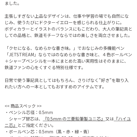
ました。
主張しすぎない上品なデザインは、仕事や学習の場でも自然にな
じみ、使うたびにドクターイエローを感じられる仕上がりに。
ボディカラーとイラストのバランスにもこだわり、大人の筆記具と
しての品格と、鉄道モチーフならではの楽しさを両立させました。
「クセになる、なめらかな書き味。」でおなじみの多機能ペン
「JETSTREAM」ならではのなめらかな書き味と、４色ボールペン
＋シャープペンシルを一本にまとめた高い実用性はそのままに、
鉄道ファンの心をくすぐる特別仕様です。
日常で使う筆記具としてはもちろん、さりげなく"好き"を取り入
れたい方への一本としてもおすすめのアイテムです。
<< 商品スペック >>
・ペンシル芯径：0.5ｍｍ
シャープ替芯は、
『0.5mm の三菱鉛筆製ユニ芯』
又は
『ハイユ
ニ芯』
とご指定ください。
・ボールペン芯：0.5mm（黒・赤・緑・青）