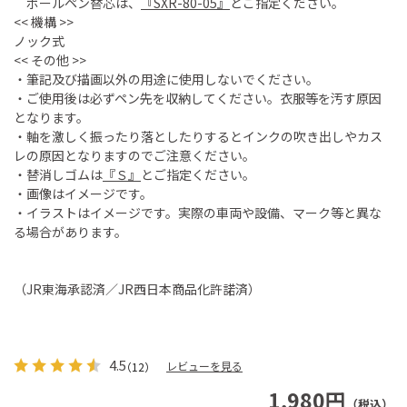
ボールペン替芯は、
『SXR-80-05』
とご指定ください。
<< 機構 >>
ノック式
<< その他 >>
・筆記及び描画以外の用途に使用しないでください。
・ご使用後は必ずペン先を収納してください。衣服等を汚す原因
となります。
・軸を激しく振ったり落としたりするとインクの吹き出しやカス
レの原因となりますのでご注意ください。
・替消しゴムは
『Ｓ』
とご指定ください。
・画像はイメージです。
・イラストはイメージです。実際の車両や設備、マーク等と異な
る場合があります。
（JR東海承認済／JR西日本商品化許諾済）
4.5
レビューを見る
（12）
1,980円
（税込）