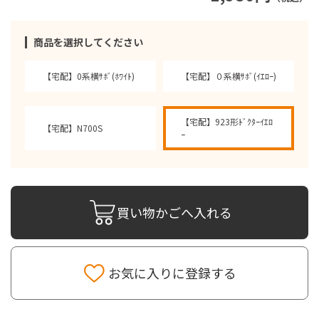
商品を選択してください
【宅配】0系横ｻﾎﾞ(ﾎﾜｲﾄ)
【宅配】０系横ｻﾎﾞ(ｲｴﾛｰ)
【宅配】923形ﾄﾞｸﾀｰｲｴﾛ
【宅配】N700S
ｰ
買い物かごへ入れる
お気に入りに登録する