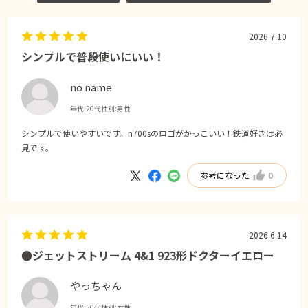
2026.7.10
シンプルで普段使いにいい！
no name
年代:
20代
性別:
男性
シンプルで使いやすいです。n700sのロゴがかっこいい！鉄道好きは必
見です。
参考になった
0
2026.6.14
●ジェットストリーム 4&1 923形ドクターイエロー
やっちゃん
年代:
50代
性別:
女性