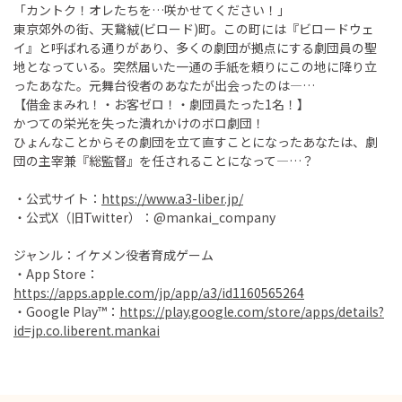
「カントク！オレたちを…咲かせてください！」
東京郊外の街、天鵞絨(ビロード)町。この町には『ビロードウェ
イ』と呼ばれる通りがあり、多くの劇団が拠点にする劇団員の聖
地となっている。突然届いた一通の手紙を頼りにこの地に降り立
ったあなた。元舞台役者のあなたが出会ったのは―…
【借金まみれ！・お客ゼロ！・劇団員たった1名！】
かつての栄光を失った潰れかけのボロ劇団！
ひょんなことからその劇団を立て直すことになったあなたは、劇
団の主宰兼『総監督』を任されることになって―…？
・公式サイト：
https://www.a3-liber.jp/
・公式X（旧Twitter）：@mankai_company
ジャンル：イケメン役者育成ゲーム
・App Store：
https://apps.apple.com/jp/app/a3/id1160565264
・Google Play™：
https://play.google.com/store/apps/details?
id=jp.co.liberent.mankai