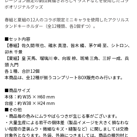
レーション限定の劇団員描きおろしイラストなどを使用したコラ
ボオリジナルグッズ
春組と夏組の12人のコラボ限定ミニキャラを使用したアクリルス
タンドキーホルダー（全12種類、各1個ずつ）。
■セット内容
【春組】佐久間 咲也、碓氷 真澄、皆木 綴、茅ケ崎 至、シトロン、
卯木 千景
【夏組】皇 天馬、瑠璃川 幸、向坂 椋、斑鳩 三角、三好 一成、兵
頭 九門
各１種、合計12個
本商品は、全12種が揃うコンプリートBOX販売のみ行います。
■商品サイズ
本体：約 W35 × H60 mm
台座：約 W38 × H24 mm
■その他
・商品毎の色みにムラやばらつきが生じる事がございます。
・大量生産による若干の個体差（製品イメージを大きく損なわな
い程度の塗装ムラ・微細なキズ・縫製など）に関しましては交換
対象外となります。外袋、外箱につきましては、商品の梱包材と