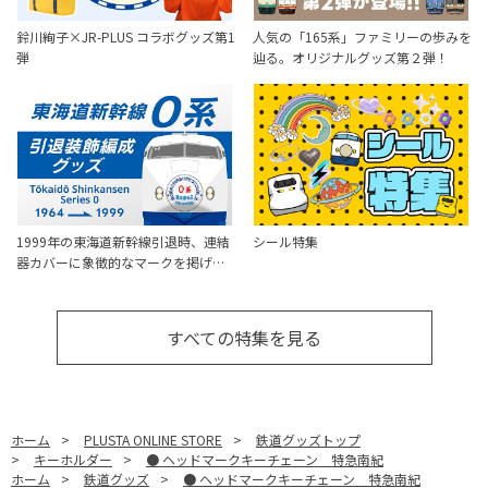
鈴川絢子×JR-PLUS コラボグッズ第1
人気の「165系」ファミリーの歩みを
弾
辿る。オリジナルグッズ第２弾！
1999年の東海道新幹線引退時、連結
シール特集
器カバーに象徴的なマークを掲げ…
すべての特集を見る
ホーム
>
PLUSTA ONLINE STORE
>
鉄道グッズトップ
>
キーホルダー
>
● ヘッドマークキーチェーン 特急南紀
ホーム
>
鉄道グッズ
>
● ヘッドマークキーチェーン 特急南紀