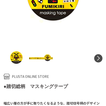
N
PLUSTA ONLINE STORE
●踏切総柄 マスキングテープ
幅広い層の方が手に取りたくなるような、踏切信号柄のデザイン