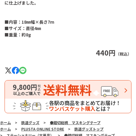
に仕上げました。
■内容：18㎜幅×長さ7m
■サイズ：直径4㎜
■重量：約8g
440円
（税込）
送料無料
9,800円
税込
以上のご購入で
各駅の商品をまとめてお届け！
ワンバスケット購入
とは？
ホーム
>
鉄道グッズ
>
●踏切総柄 マスキングテープ
ホーム
>
PLUSTA ONLINE STORE
>
鉄道グッズトップ
>
ステーショナリー（文房具）
>
●踏切総柄 マスキングテープ