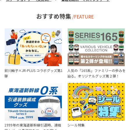
おすすめ特集
/FEATURE
鈴川絢子×JR-PLUS コラボグッズ第1
人気の「165系」ファミリーの歩みを
弾
辿る。オリジナルグッズ第２弾！
1999年の東海道新幹線引退時、連結
シール特集