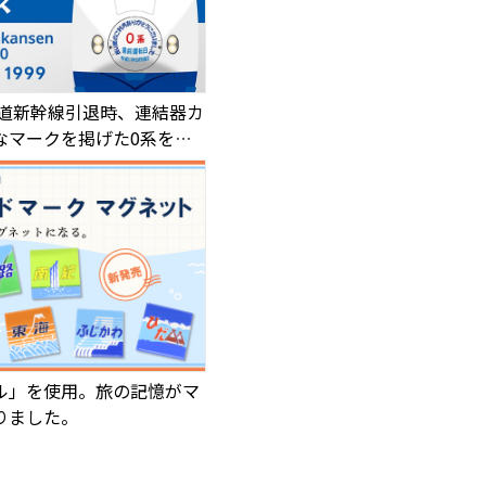
海道新幹線引退時、連結器カ
なマークを掲げた0系をデ
ル」を使用。旅の記憶がマ
りました。