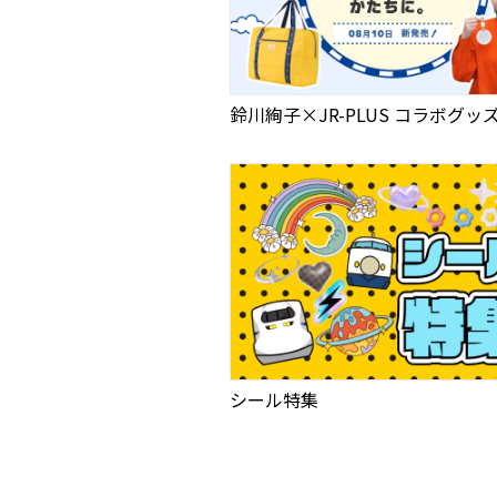
鈴川絢子×JR-PLUS コラボグッ
シール特集