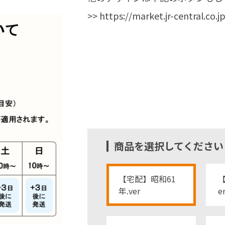
>>
https://market.jr-central.co.
商品を選択してください
【宅配】昭和61
【
年.ver
e