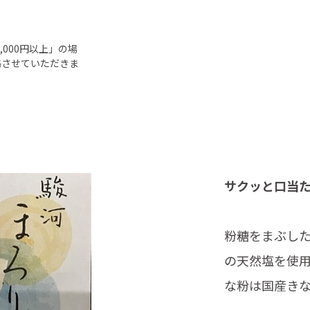
000円以上」の場
絡させていただきま
サクッと口当
粉糖をまぶし
の天然塩を使
な粉は国産き