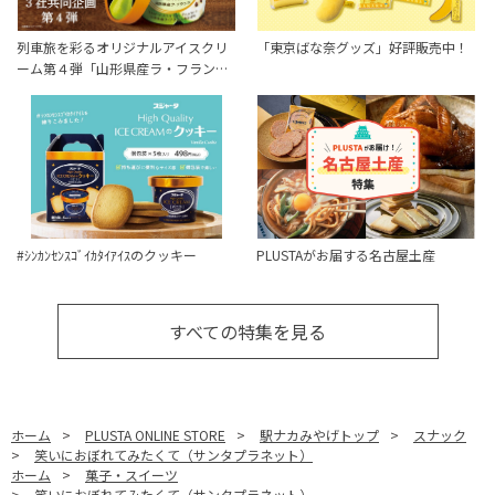
列車旅を彩るオリジナルアイスクリ
「東京ばな奈グッズ」好評販売中！
ーム第４弾「山形県産ラ・フラン…
#ｼﾝｶﾝｾﾝｽｺﾞｲｶﾀｲｱｲｽのクッキー
PLUSTAがお届する名古屋土産
すべての特集を見る
ホーム
>
PLUSTA ONLINE STORE
>
駅ナカみやげトップ
>
スナック
>
笑いにおぼれてみたくて（サンタプラネット）
ホーム
>
菓子・スイーツ
>
笑いにおぼれてみたくて（サンタプラネット）