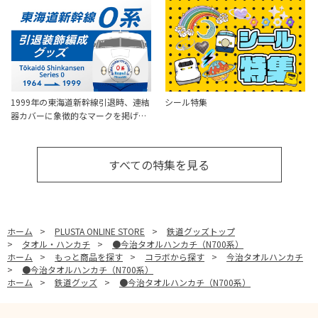
1999年の東海道新幹線引退時、連結
シール特集
器カバーに象徴的なマークを掲げ…
すべての特集を見る
ホーム
>
PLUSTA ONLINE STORE
>
鉄道グッズトップ
>
タオル・ハンカチ
>
●今治タオルハンカチ（N700系）
ホーム
>
もっと商品を探す
>
コラボから探す
>
今治タオルハンカチ
>
●今治タオルハンカチ（N700系）
ホーム
>
鉄道グッズ
>
●今治タオルハンカチ（N700系）