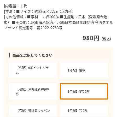
|内容量：１枚
|寸法：■サイズ：約22㎝×22㎝（正方形）
|その他情報：■素材 ：綿100％ ■生産地：日本（愛媛県今治
市） ■その他：JR東海承認済／JR西日本商品化許諾済 今治タオル
ブランド認定番号：第2022-2263号
980円
（税込）
商品を選択してください
【宅配】0系ピクトグラ
【宅配】帽章
ム
【宅配】東海道新幹線0
【宅配】N700系
系
【宅配】管理者ワッペン
【宅配】700系