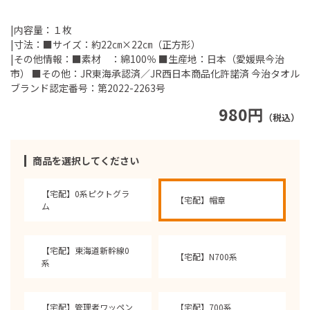
|内容量：１枚
|寸法：■サイズ：約22㎝×22㎝（正方形）
|その他情報：■素材 ：綿100％ ■生産地：日本（愛媛県今治
市） ■その他：JR東海承認済／JR西日本商品化許諾済 今治タオル
ブランド認定番号：第2022-2263号
980円
（税込）
商品を選択してください
【宅配】0系ピクトグラ
【宅配】帽章
ム
【宅配】東海道新幹線0
【宅配】N700系
系
【宅配】管理者ワッペン
【宅配】700系