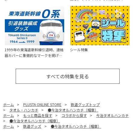
1999年の東海道新幹線引退時、連結
シール特集
器カバーに象徴的なマークを掲げ…
すべての特集を見る
ホーム
>
PLUSTA ONLINE STORE
>
鉄道グッズトップ
>
タオル・ハンカチ
>
●今治タオルハンカチ（帽章）
ホーム
>
もっと商品を探す
>
コラボから探す
>
今治タオルハンカチ
>
●今治タオルハンカチ（帽章）
ホーム
>
鉄道グッズ
>
●今治タオルハンカチ（帽章）