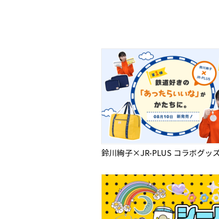
鈴川絢子×JR-PLUS コラボグッ