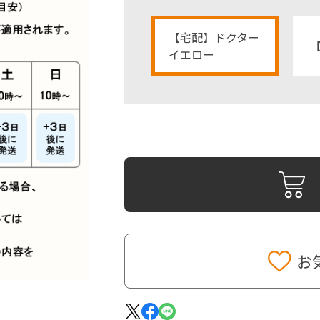
【宅配】ドクター
【
イエロー
お