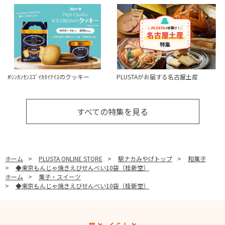
#ｼﾝｶﾝｾﾝｽｺﾞｲｶﾀｲｱｲｽのクッキー
PLUSTAがお届する名古屋土産
すべての特集を見る
ホーム
>
PLUSTA ONLINE STORE
>
駅ナカみやげトップ
>
和菓子
>
◆東京もんじゃ焼きえびせんべい10袋（桂新堂）
ホーム
>
菓子・スイーツ
>
◆東京もんじゃ焼きえびせんべい10袋（桂新堂）