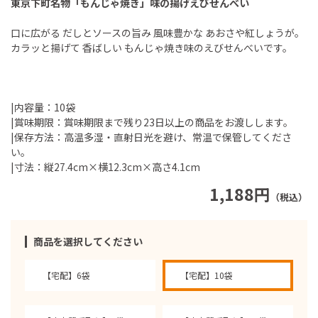
東京下町名物「もんじゃ焼き」味の揚げえびせんべい
口に広がる だしとソースの旨み 風味豊かな あおさや紅しょうが。
カラッと揚げて 香ばしい もんじゃ焼き味のえびせんべいです。
|内容量：10袋
|賞味期限：賞味期限まで残り23日以上の商品をお渡しします。
|保存方法：高温多湿・直射日光を避け、常温で保管してくださ
い。
|寸法：縦27.4cm×横12.3cm×高さ4.1cm
1,188円
（税込）
商品を選択してください
【宅配】6袋
【宅配】10袋