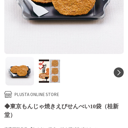
N
PLUSTA ONLINE STORE
◆東京もんじゃ焼きえびせんべい10袋（桂新
堂）