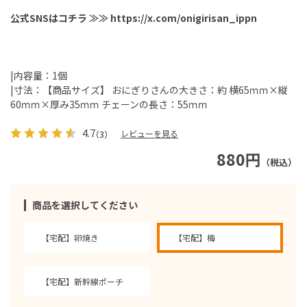
公式SNSはコチラ ≫≫
https://x.com/onigirisan_ippn
|内容量：1個
|寸法：【商品サイズ】 おにぎりさんの大きさ：約 横65ｍｍ×縦
60ｍｍ×厚み35ｍｍ チェーンの長さ：55ｍｍ
4.7
レビューを見る
（3）
880円
（税込）
商品を選択してください
【宅配】卵焼き
【宅配】梅
【宅配】新幹線ポーチ