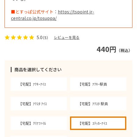
■とすっぱ公式サイト
：
https://tspoint.jr-
central.co.jp/tosuppa/
5.0
レビューを見る
（5）
440円
（税込）
商品を選択してください
【宅配】ｱｸｷｰｱｲｽ
【宅配】ｱｸｷｰ駅員
【宅配】ｱｸｽﾀ ｱｲｽ
【宅配】ｱｸｽﾀ 駅員
【宅配】ｸﾘｱﾌｧｲﾙ
【宅配】ｽﾃｯｶｰｱｲｽ