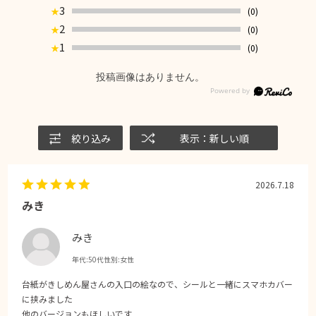
3
(0)
★
2
(0)
★
1
(0)
★
投稿画像はありません。
絞り込み
表示：新しい順
2026.7.18
みき
みき
年代:
50代
性別:
女性
台紙がきしめん屋さんの入口の絵なので、シールと一緒にスマホカバー
に挟みました
他のバージョンもほしいです