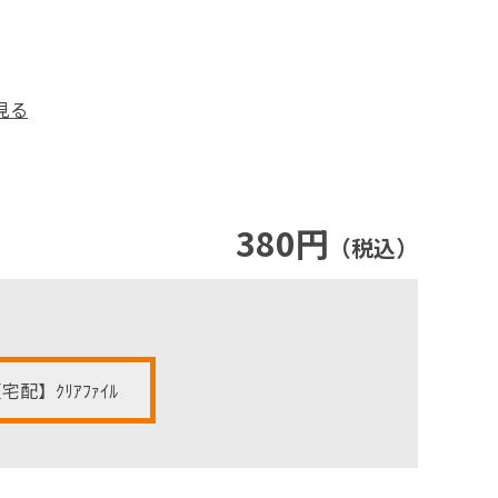
見る
380円
（税込）
宅配】ｸﾘｱﾌｧｲﾙ