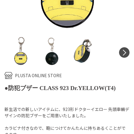
N
PLUSTA ONLINE STORE
●防犯ブザー CLASS 923 Dr.YELLOW(T4)
新生活での新しいアイテムに、923形ドクターイエロー 先頭車輛デ
ザインの防犯ブザーをご用意いたしました。
カラビナ付きなので、鞄につけてかんたんに持ちあるくことがで