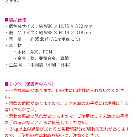
きます。
■製品仕様
・個包装サイズ：約 W80 × H175 × D22 mm
・商 品サイズ：約 W48 × H114 × D18 mm
・音 量 ：約85db(前方1m地点にて)
・素 材
・本体：ABS、POM
・金具：鉄、亜鉛合金、真鍮
・生産国 ：中国製（印刷：日本）
■その他（保護者の方へ）
・小さな部品があります。口の中には絶対に入れないでくださ
い。
・誤飲の危険がありますので、３才未満のお子様には絶対に与え
ないでください。
・思わぬ事故の恐れがありますので、ご使用は３才未満のお子様
の手の届かないところに保管してください。
・３kg以上の過量が加わると各接続部分が切れる恐れがあります
ので、ご使用の際はお取り扱いにご注意ください。