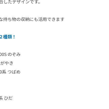
合したデザインです。
な持ち物の収納にも活用できます
２種類！
00S のぞみ
かがやき
00系 つばめ
系 ひだ