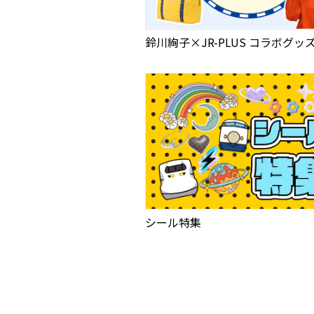
鈴川絢子×JR-PLUS コラボグッ
シール特集