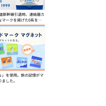
海道新幹線引退時、連結器カ
なマークを掲げた0系をデ
ル」を使用。旅の記憶がマ
りました。