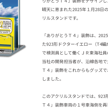
りがとうＴ４」装飾をデザインし
晴天に恵まれた2025年１月28
リルスタンドです。
「ありがとうＴ４」装飾は、202
た923形ドクターイエロー（T4
で検測員として働くＪＲ東海社員
当社の開発担当者が、沿線各地で
Ｔ４」装飾をこれからもグッズで
しました。
このアクリルスタンドでは、923
Ｔ４」装飾車両の１号車海側を再