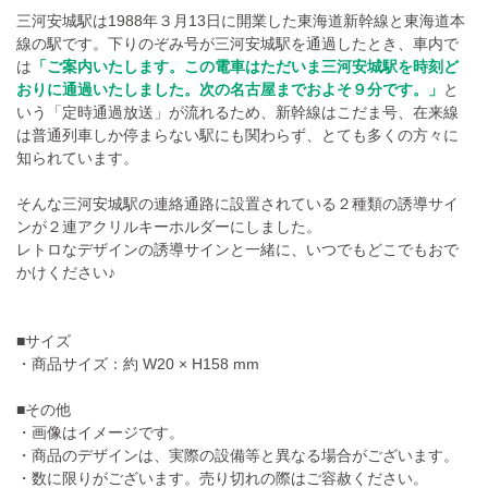
三河安城駅は1988年３月13日に開業した東海道新幹線と東海道本
線の駅です。下りのぞみ号が三河安城駅を通過したとき、車内で
は
「ご案内いたします。この電車はただいま三河安城駅を時刻ど
おりに通過いたしました。次の名古屋までおよそ９分です。」
と
いう「定時通過放送」が流れるため、新幹線はこだま号、在来線
は普通列車しか停まらない駅にも関わらず、とても多くの方々に
知られています。
そんな三河安城駅の連絡通路に設置されている２種類の誘導サイ
ンが２連アクリルキーホルダーにしました。
レトロなデザインの誘導サインと一緒に、いつでもどこでもおで
かけください♪
■サイズ
・商品サイズ：約 W20 × H158 mm
■その他
・画像はイメージです。
・商品のデザインは、実際の設備等と異なる場合がございます。
・数に限りがございます。売り切れの際はご容赦ください。