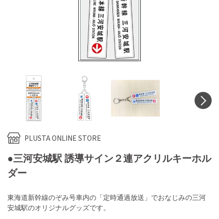
N
PLUSTA ONLINE STORE
●三河安城駅 誘導サイン２連アクリルキーホル
ダー
東海道新幹線のぞみ号車内の「定時通過放送」でおなじみの三河
安城駅のオリジナルグッズです。