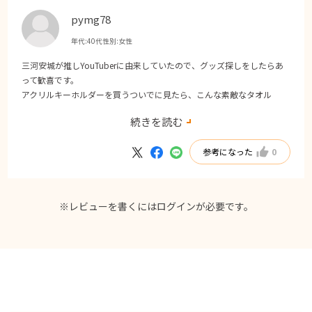
pymg78
年代:
40代
性別:
女性
三河安城が推しYouTuberに由来していたので、グッズ探しをしたらあ
って歓喜です。
アクリルキーホルダーを買うついでに見たら、こんな素敵なタオル
が？！と購入、東海道線側と新幹線側と悩みましたが、こちらに。
続きを読む
プリントがハッキリしてて、タオル表面も細かくて、だけどしっかり給
水して使い心地抜群です。
参考になった
0
※レビューを書くには
ログイン
が必要です。