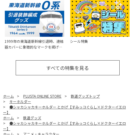
1999年の東海道新幹線引退時、連結
シール特集
器カバーに象徴的なマークを掲げ…
すべての特集を見る
ホーム
>
PLUSTA ONLINE STORE
>
鉄道グッズトップ
>
キーホルダー
>
●シャカシャカキーホルダー とかげ【すみっコぐらし×ドクターイエロ
ー】
ホーム
>
鉄道グッズ
>
●シャカシャカキーホルダー とかげ【すみっコぐらし×ドクターイエロ
ー】
ホーム
>
アニメ・キャラクター