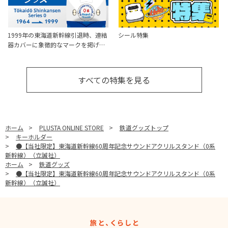
1999年の東海道新幹線引退時、連結
シール特集
器カバーに象徴的なマークを掲げ…
すべての特集を見る
ホーム
>
PLUSTA ONLINE STORE
>
鉄道グッズトップ
>
キーホルダー
>
●【当社限定】東海道新幹線60周年記念サウンドアクリルスタンド（0系
新幹線）（立誠社）
ホーム
>
鉄道グッズ
>
●【当社限定】東海道新幹線60周年記念サウンドアクリルスタンド（0系
新幹線）（立誠社）