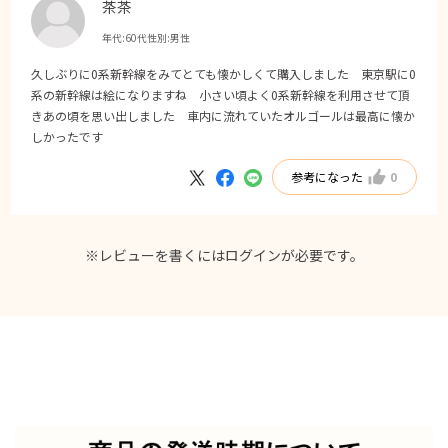
茶茶
年代:
60代
性別:
男性
久しぶりに0系新幹線をみてとても懐かしくて購入しました 東京駅に0
系の新幹線は絵になりますね 小さい頃よく0系新幹線を利用させて頂
きあの頃を思い出しました 車内に流れていたオルゴールは最高に懐か
しかったです
参考になった
0
※レビューを書くには
ログイン
が必要です。