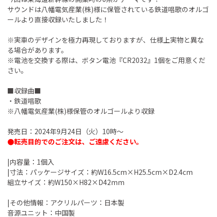
サウンドは八幡電気産業(株)様に保管されている鉄道唱歌のオルゴ
ールより直接収録いたしました！
※実車のデザインを極力再現しておりますが、仕様上実物と異な
る場合があります。
※電池を交換する際は、ボタン電池『CR2032』1個をご用意くだ
さい。
■収録曲■
・鉄道唱歌
※八幡電気産業(株)様保管のオルゴールより収録
発売日：2024年9月24日（火）10時～
●転売目的でのご注文は、ご遠慮ください。
|内容量：1個入
|寸法：パッケージサイズ：約W16.5cm×H25.5cm×D2.4cm
組立サイズ：約W150×H82×D42mm
|その他情報：アクリルパーツ：日本製
音源ユニット：中国製