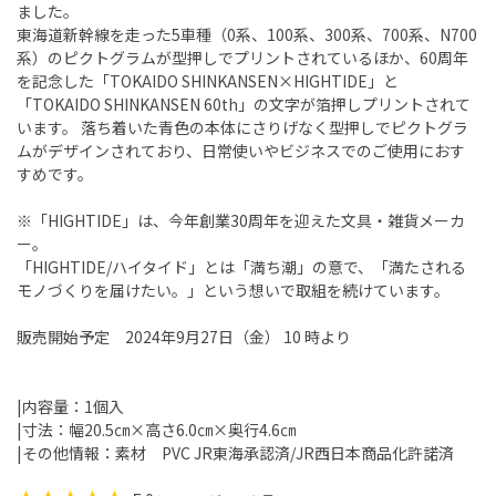
ました。
東海道新幹線を走った5車種（0系、100系、300系、700系、N700
系）のピクトグラムが型押しでプリントされているほか、60周年
を記念した「TOKAIDO SHINKANSEN×HIGHTIDE」と
「TOKAIDO SHINKANSEN 60th」の文字が箔押しプリントされて
います。 落ち着いた青色の本体にさりげなく型押しでピクトグラ
ムがデザインされており、日常使いやビジネスでのご使用におす
すめです。
※「HIGHTIDE」は、今年創業30周年を迎えた文具・雑貨メーカ
ー。
「HIGHTIDE/ハイタイド」とは「満ち潮」の意で、「満たされる
モノづくりを届けたい。」という想いで取組を続けています。
販売開始予定 2024年9月27日（金） 10 時より
|内容量：1個入
|寸法：幅20.5㎝×高さ6.0㎝×奥行4.6㎝
|その他情報：素材 PVC JR東海承認済/JR西日本商品化許諾済