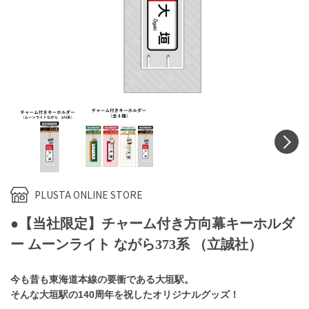
N
PLUSTA ONLINE STORE
●【当社限定】チャーム付き方向幕キーホルダ
ー ムーンライト ながら373系 （立誠社）
今も昔も東海道本線の要衝である大垣駅。
そんな大垣駅の140周年を祝したオリジナルグッズ！