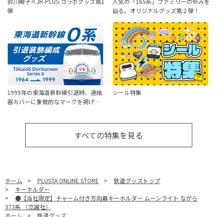
鈴川絢子×JR-PLUS コラボグッズ第1
人気の「165系」ファミリーの歩みを
弾
辿る。オリジナルグッズ第２弾！
1999年の東海道新幹線引退時、連結
シール特集
器カバーに象徴的なマークを掲げ…
すべての特集を見る
ホーム
>
PLUSTA ONLINE STORE
>
鉄道グッズトップ
>
キーホルダー
>
●【当社限定】チャーム付き方向幕キーホルダー ムーンライト ながら
373系 （立誠社）
ホーム
>
鉄道グッズ