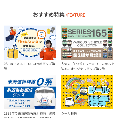
おすすめ特集
/FEATURE
鈴川絢子×JR-PLUS コラボグッズ第1
人気の「165系」ファミリーの歩みを
弾
辿る。オリジナルグッズ第２弾！
1999年の東海道新幹線引退時、連結
シール特集