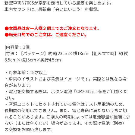
新型車両N700Sが京都を走行している風景を楽しめます。
車内サウンドは、最新曲「会いにいこう」を収録。
●本商品はお一人様３個までのご注文となります。
●転売目的でのご注文は、ご遠慮ください。
|内容量：1個
|寸法：【パッケージ】約 縦23cm×横18cm 【組み立て時】約 縦
8.5cm×横15cm×奥行4.5cm
・対象年齢：15才以上
・車両のイラストおよび背景はイメージです。実際とは異なる場
合があります。
・電池を交換する際は、ボタン電池『CR2032』1個をご用意くだ
さい。
・音源ユニットにセットされている電池はテスト用電池のため、
長期間の使用はできません。また、電池寿命に満たないうちに切
れることがあります。ご購入の時期によっては電池容量が極端に少
ない（または全くない）場合があります。その際は電池（別売）
の交換をお願い致します。