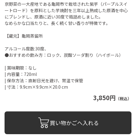
京野菜の一大産地である亀岡市で栽培された紫芋（パープルスイ
ートロード）を原料とした芋焼酎を三年以上熟成した原酒を中心
にブレンドし、原酒に近い30度で瓶詰めしました。
なめらかな口当たりと、長く続く甘い香りが特徴です。
【蔵元】亀岡蒸留所
アルコール度数:30度、
●おすすめの飲み方：ロック、炭酸ソーダ割り（ハイボール）
| 賞味期限：なし
| 内容量：720ml
| 保存方法：直射日光を避け、常温で保管
| 寸法：9.9cm×9.9cm×20.0 cm
3,850円
（税込）
買い物かごへ入れる