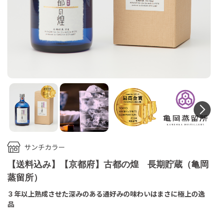
N
サンチカラー
【送料込み】【京都府】古都の煌 長期貯蔵（亀岡
蒸留所）
３年以上熟成させた深みのある通好みの味わいはまさに極上の逸
品