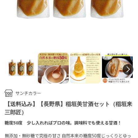
N
サンチカラー
【送料込み】【長野県】稲垣美甘酒セット（稲垣来
三郎匠）
糖度50度 少し入れればプロの味。調味料でも使える甘酒！
無添加・無砂糖で究極の甘さ 自然本来の糖度50度じっくりとゆっ