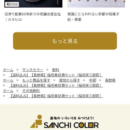
沼津で創業60年余りの老舗水産会社
常識にとらわれない京都の和菓子
｜カネヒロ
処・果朋
もっと見る
ホーム
>
サンチカラー
>
飲料
>
【送料込み】【長野県】稲垣美甘酒セット（稲垣来三郎匠）
ホーム
>
もっと商品を探す
>
産地から探す
>
中部
>
長野県
>
【送料込み】【長野県】稲垣美甘酒セット（稲垣来三郎匠）
ホーム
>
その他飲料
>
【送料込み】【長野県】稲垣美甘酒セット（稲垣来三郎匠）