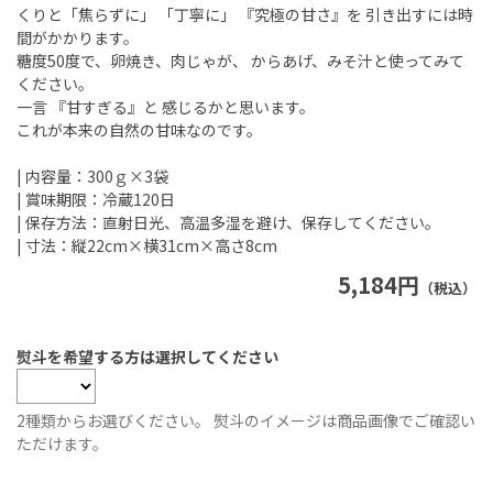
くりと「焦らずに」 「丁寧に」 『究極の甘さ』を 引き出すには時
間がかかります。
糖度50度で、卵焼き、肉じゃが、 からあげ、みそ汁と使ってみて
ください。
一言 『甘すぎる』と 感じるかと思います。
これが本来の自然の甘味なのです。
| 内容量：300ｇ×3袋
| 賞味期限：冷蔵120日
| 保存方法：直射日光、高温多湿を避け、保存してください。
| 寸法：縦22cm×横31cm×高さ8cm
5,184円
（税込）
熨斗を希望する方は選択してください
2種類からお選びください。 熨斗のイメージは商品画像でご確認い
ただけます。