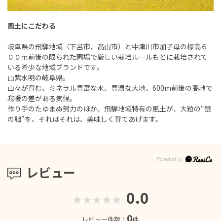
風土にこだわる
岐阜県の飛騨地域（下呂市、高山市）と中津川市加子母の標高６
００ｍ前後の限られた圃場で厳しい栽培ルールもとに栽培されて
いる希少な地域ブランドです。
山紫水明の岐阜県。
山々が育む、ミネラル豊富な水、豊潤な大地、600m前後の高地で
寒暖の差がある気候。
作り手のたゆまぬ努力のほか、飛騨地域特有の風土が、大粒の“銀
の朏”を、それはそれは、美味しく育てあげます。
レビュー
0.0
0
レビュー件数：
件