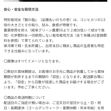
安心・安全な栽培方法
特別栽培米『銀の朏』（品種名いのちの壱）は、コシヒカリの1.5
倍の大きさとその粘り、甘み、食感が特徴です。
農薬使用を抑え（岐阜グリーン農業50より２成分低い７成分で栽
培）化学肥料を一切使用しない栽培栽培方法（全て有機JAS登録肥
料を使用）で育てられています。
保冷庫で籾・玄米貯蔵し、出荷当日に精米し商品の生産者も特定
できる仕組みになっています。
〇画像はすべてイメージとなります。
〇表記の賞味期限は、お客様のお手元に商品が到着してから賞味
期限が到来するまでの期間の「目安」となります。配送都合等に
より、「目安」から日数が経過した商品をお届けする場合がござ
います。予めご了承ください。
〇商品の発送時期について
配送日のご指定が無い場合は、ご注文日の翌日から土・日・祝
日・長期連休（ゴールデンウィーク・夏期休暇・年末年始）を除