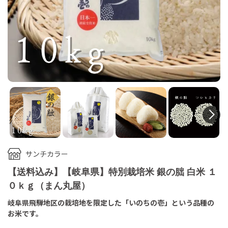
N
サンチカラー
【送料込み】【岐阜県】特別栽培米 銀の朏 白米 １
０ｋｇ（まん丸屋）
岐阜県飛騨地区の栽培地を限定した「いのちの壱」という品種の
お米です。