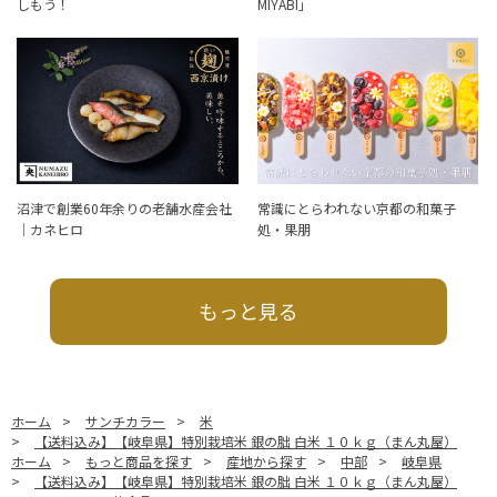
しもう！
MIYABI」
沼津で創業60年余りの老舗水産会社
常識にとらわれない京都の和菓子
｜カネヒロ
処・果朋
もっと見る
ホーム
>
サンチカラー
>
米
>
【送料込み】【岐阜県】特別栽培米 銀の朏 白米 １０ｋｇ（まん丸屋）
ホーム
>
もっと商品を探す
>
産地から探す
>
中部
>
岐阜県
>
【送料込み】【岐阜県】特別栽培米 銀の朏 白米 １０ｋｇ（まん丸屋）