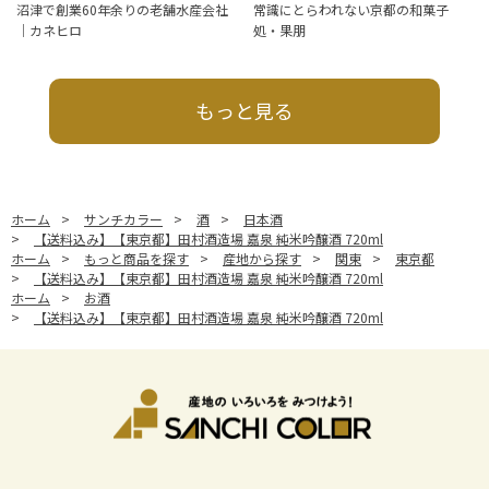
沼津で創業60年余りの老舗水産会社
常識にとらわれない京都の和菓子
｜カネヒロ
処・果朋
もっと見る
ホーム
>
サンチカラー
>
酒
>
日本酒
>
【送料込み】【東京都】田村酒造場 嘉泉 純米吟醸酒 720ml
ホーム
>
もっと商品を探す
>
産地から探す
>
関東
>
東京都
>
【送料込み】【東京都】田村酒造場 嘉泉 純米吟醸酒 720ml
ホーム
>
お酒
>
【送料込み】【東京都】田村酒造場 嘉泉 純米吟醸酒 720ml