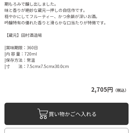
期もろみで醸し出しました。
味と香りが絶妙な蔵元一押しの自信作です。
穏やかにしてフルーティー、かつ余韻が深いお酒。
吟醸特有の優れた香りと滑らかな口当たりが特徴です。
【蔵元】田村酒造場
|賞味期限：360日
|内 容 量：720ml
|保存方法：常温
|寸 法：7.5cmx7.5cmx30.0cm
2,705円
（税込）
買い物かごへ入れる