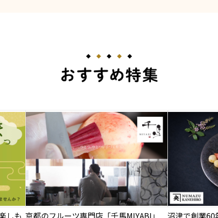
楽しも
京都のフルーツ専門店「千馬MIYABI」
沼津で創業6