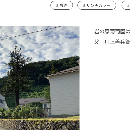
お酒
サンチカラー
岩の原葡萄園は
父」川上善兵