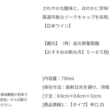
さわやかな酸味と、ほのかに甘味
再選可能なゾークキャップを採用
【日本ワイン】
【蔵元】（株）岩の原葡萄園
【おすすめの飲み方】５～８℃程
|内容量：750ml
|保存方法：直射日光を避け、冷
ら賞味期限が到来す
|寸法：8.8cm×8.8cm×32cm
「目安」から日数が
|商品情報1：【タイプ】辛口 白
ください。