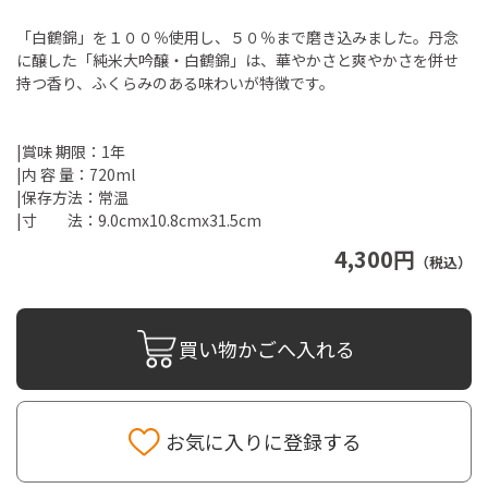
「白鶴錦」を１００％使用し、５０％まで磨き込みました。丹念
に醸した「純米大吟醸・白鶴錦」は、華やかさと爽やかさを併せ
持つ香り、ふくらみのある味わいが特徴です。
|賞味 期限：1年
|内 容 量：720ml
|保存方法：常温
|寸 法：9.0cmx10.8cmx31.5cm
4,300円
（税込）
買い物かごへ入れる
お気に入りに登録する