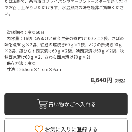
たは湯煎で、西京漬はフライパンやオーブントースターで焼くだけ
でお召し上がりいただけます。氷温熟成の味を是非ご賞味くださ
い。
| 賞味期限：冷凍60日
| 内容量：16切（めぬけと黄金生姜の煮付け100ｇ×2袋、さばの
味噌煮90ｇ×2袋、紅鮭の塩焼き60ｇ×2袋、ぶりの照焼き90ｇ
×2袋、銀ひらす西京漬け60ｇ×2袋、鯖西京漬け60ｇ×2袋、秋
鮭西京漬け60ｇ×2、さわら西京漬け70ｇ×2)
| 保存方法：冷凍
| 寸法：26.5cm×41cm×9cm
8,640円
（税込）
買い物かごへ入れる
お気に入りに登録する