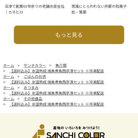
沼津で創業60年余りの老舗水産会社
常識にとらわれない京都の和菓子
｜カネヒロ
処・果朋
もっと見る
ホーム
>
サンチカラー
>
魚介類
>
【送料込み】氷温熟成 焼魚煮魚西京漬セット ※冷凍配送
ホーム
>
ごはんのお供
>
【送料込み】氷温熟成 焼魚煮魚西京漬セット ※冷凍配送
ホーム
>
おつまみ
>
【送料込み】氷温熟成 焼魚煮魚西京漬セット ※冷凍配送
ホーム
>
その他食品
>
【送料込み】氷温熟成 焼魚煮魚西京漬セット ※冷凍配送